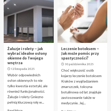
Żaluzje i rolety – jak
Leczenie botoksem –
wybrać idealne osłony
Jak może pomóc przy
okienne do Twojego
spastyczności?
wnętrza
30 października 2025
12 listopada 2025
Choć większość osób
Wybór odpowiednich
kojarzy leczenie botoksem
osłon okiennych to nie
Kraków z wygładzaniem
tylko kwestia estetyki, ale
zmarszczek, toksyna
również funkcjonalności.
botulinowa od lat znajduje
Żaluzje i rolety Gniezno
zastosowanie także w
pełnią kluczową rolę w...
medycynie. Jej...
Read More