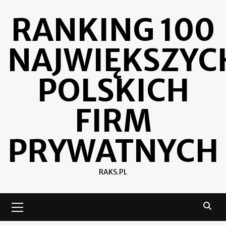
Skip
RANKING 100
to
content
NAJWIĘKSZYC
POLSKICH
FIRM
PRYWATNYCH
RAKS.PL
Primary
Menu