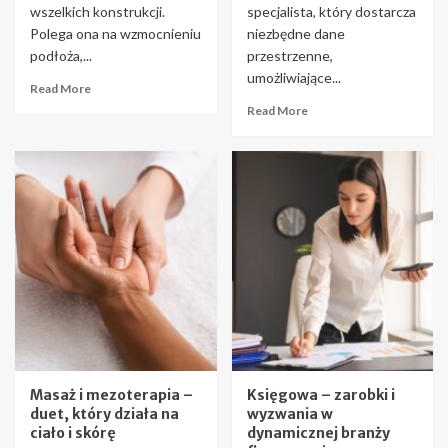
wszelkich konstrukcji.
specjalista, który dostarcza
Polega ona na wzmocnieniu
niezbędne dane
podłoża,...
przestrzenne,
umożliwiające...
Read More
Read More
Masaż i mezoterapia –
Księgowa – zarobki i
duet, który działa na
wyzwania w
ciało i skórę
dynamicznej branży