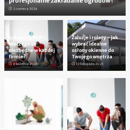
profesjonalne zakładanie ogrodów?
2 czerwca 2026
Szkolenia BHP –
Żaluzje i rolety – jak
dlaczego są
wybrać idealne
niezbędne w każdej
osłony okienne do
firmie?
Twojego wnętrza
8 kwietnia 2026
12 listopada 2025