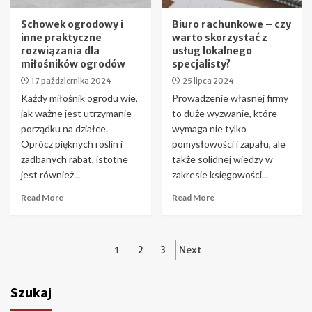
Schowek ogrodowy i
Biuro rachunkowe – czy
inne praktyczne
warto skorzystać z
rozwiązania dla
usług lokalnego
miłośników ogrodów
specjalisty?
17 października 2024
25 lipca 2024
Każdy miłośnik ogrodu wie,
Prowadzenie własnej firmy
jak ważne jest utrzymanie
to duże wyzwanie, które
porządku na działce.
wymaga nie tylko
Oprócz pięknych roślin i
pomysłowości i zapału, ale
zadbanych rabat, istotne
także solidnej wiedzy w
jest również...
zakresie księgowości...
Read More
Read More
Stronicowanie
1
2
3
Next
wpisów
Szukaj