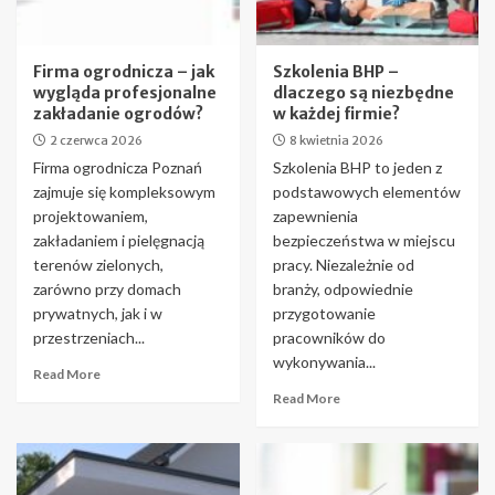
Firma ogrodnicza – jak
Szkolenia BHP –
wygląda profesjonalne
dlaczego są niezbędne
zakładanie ogrodów?
w każdej firmie?
2 czerwca 2026
8 kwietnia 2026
Firma ogrodnicza Poznań
Szkolenia BHP to jeden z
zajmuje się kompleksowym
podstawowych elementów
projektowaniem,
zapewnienia
zakładaniem i pielęgnacją
bezpieczeństwa w miejscu
terenów zielonych,
pracy. Niezależnie od
zarówno przy domach
branży, odpowiednie
prywatnych, jak i w
przygotowanie
przestrzeniach...
pracowników do
wykonywania...
Read More
Read More