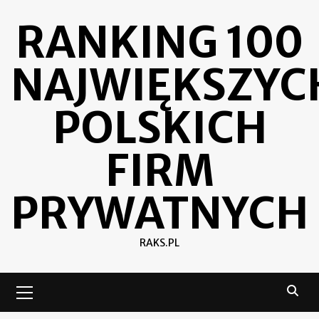
Skip
RANKING 100
to
content
NAJWIĘKSZYC
POLSKICH
FIRM
PRYWATNYCH
RAKS.PL
Primary
Menu