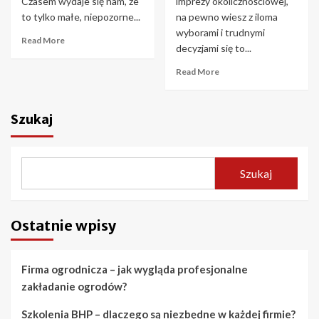
Czasem wydaje się nam, że
imprezy okolicznościowej,
to tylko małe, niepozorne...
na pewno wiesz z iloma
wyborami i trudnymi
Read More
decyzjami się to...
Read More
Szukaj
Szukaj
Ostatnie wpisy
Firma ogrodnicza – jak wygląda profesjonalne
zakładanie ogrodów?
Szkolenia BHP – dlaczego są niezbędne w każdej firmie?