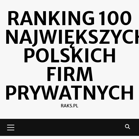
Skip
RANKING 100
to
content
NAJWIĘKSZYC
POLSKICH
FIRM
PRYWATNYCH
RAKS.PL
Primary
Menu