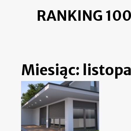
Skip
RANKING 100
to
content
Miesiąc:
listop