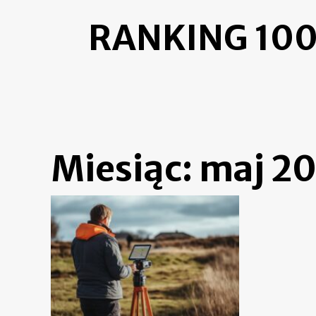
Skip
RANKING 100
to
content
Miesiąc:
maj 2