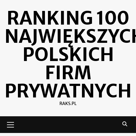
Skip
RANKING 100
to
content
NAJWIĘKSZYC
POLSKICH
FIRM
PRYWATNYCH
RAKS.PL
Primary
Menu