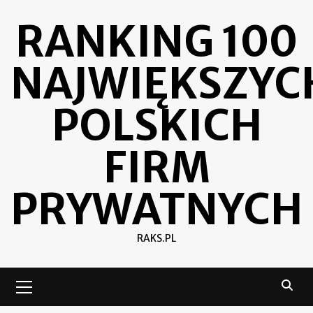
Skip
RANKING 100
to
content
NAJWIĘKSZYC
POLSKICH
FIRM
PRYWATNYCH
RAKS.PL
Primary
Menu