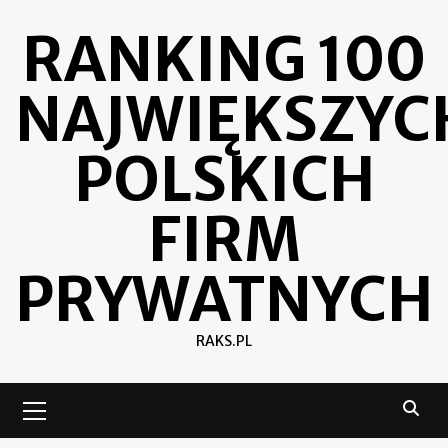
Skip
RANKING 100
to
content
NAJWIĘKSZYC
POLSKICH
FIRM
PRYWATNYCH
RAKS.PL
Primary
Menu