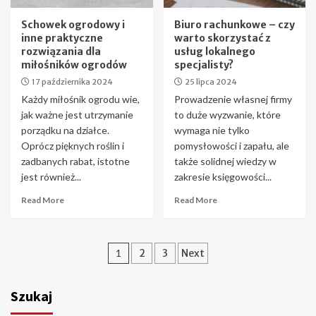
Schowek ogrodowy i
Biuro rachunkowe – czy
inne praktyczne
warto skorzystać z
rozwiązania dla
usług lokalnego
miłośników ogrodów
specjalisty?
17 października 2024
25 lipca 2024
Każdy miłośnik ogrodu wie,
Prowadzenie własnej firmy
jak ważne jest utrzymanie
to duże wyzwanie, które
porządku na działce.
wymaga nie tylko
Oprócz pięknych roślin i
pomysłowości i zapału, ale
zadbanych rabat, istotne
także solidnej wiedzy w
jest również...
zakresie księgowości...
Read More
Read More
Stronicowanie
1
2
3
Next
wpisów
Szukaj