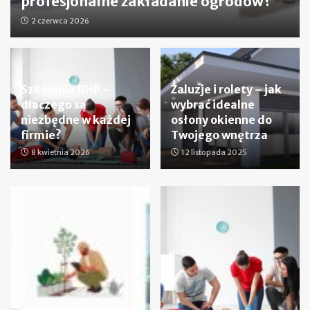
profesjonalne zakładanie ogrodów?
2 czerwca 2026
Szkolenia BHP –
Żaluzje i rolety – jak
dlaczego są
wybrać idealne
niezbędne w każdej
osłony okienne do
firmie?
Twojego wnętrza
8 kwietnia 2026
12 listopada 2025