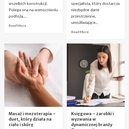
wszelkich konstrukcji.
specjalista, który dostarcza
Polega ona na wzmocnieniu
niezbędne dane
podłoża,...
przestrzenne,
umożliwiające...
Read More
Read More
Masaż i mezoterapia –
Księgowa – zarobki i
duet, który działa na
wyzwania w
ciało i skórę
dynamicznej branży