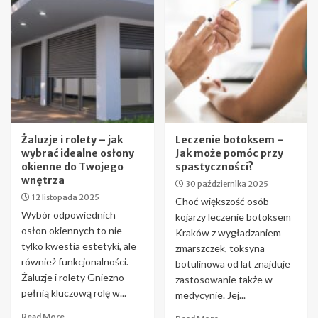
Żaluzje i rolety – jak
Leczenie botoksem –
wybrać idealne osłony
Jak może pomóc przy
okienne do Twojego
spastyczności?
wnętrza
30 października 2025
12 listopada 2025
Choć większość osób
Wybór odpowiednich
kojarzy leczenie botoksem
osłon okiennych to nie
Kraków z wygładzaniem
tylko kwestia estetyki, ale
zmarszczek, toksyna
również funkcjonalności.
botulinowa od lat znajduje
Żaluzje i rolety Gniezno
zastosowanie także w
pełnią kluczową rolę w...
medycynie. Jej...
Read More