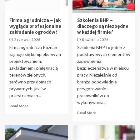
Firma ogrodnicza – jak
Szkolenia BHP –
wygląda profesjonalne
dlaczego są niezbędne
zakładanie ogrodów?
w każdej firmie?
2 czerwca 2026
8 kwietnia 2026
Firma ogrodnicza Poznań
Szkolenia BHP to jeden z
zajmuje się kompleksowym
podstawowych elementów
projektowaniem,
zapewnienia
zakładaniem i pielęgnacją
bezpieczeństwa w miejscu
terenów zielonych,
pracy. Niezależnie od
zarówno przy domach
branży, odpowiednie
prywatnych, jak i w
przygotowanie
przestrzeniach...
pracowników do
wykonywania...
Read More
Read More