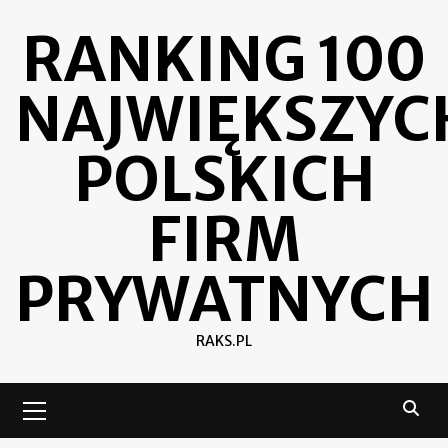
Skip
RANKING 100
to
content
NAJWIĘKSZYC
POLSKICH
FIRM
PRYWATNYCH
RAKS.PL
Primary
Menu