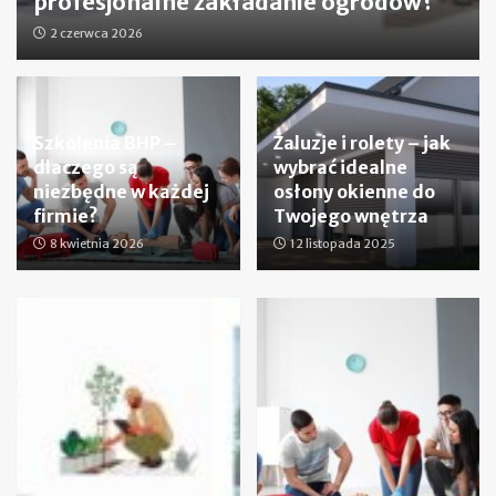
profesjonalne zakładanie ogrodów?
2 czerwca 2026
Szkolenia BHP –
Żaluzje i rolety – jak
dlaczego są
wybrać idealne
niezbędne w każdej
osłony okienne do
firmie?
Twojego wnętrza
8 kwietnia 2026
12 listopada 2025