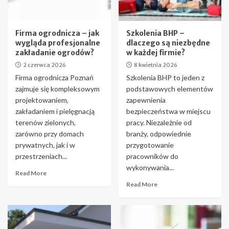
Firma ogrodnicza – jak
Szkolenia BHP –
wygląda profesjonalne
dlaczego są niezbędne
zakładanie ogrodów?
w każdej firmie?
2 czerwca 2026
8 kwietnia 2026
Firma ogrodnicza Poznań
Szkolenia BHP to jeden z
zajmuje się kompleksowym
podstawowych elementów
projektowaniem,
zapewnienia
zakładaniem i pielęgnacją
bezpieczeństwa w miejscu
terenów zielonych,
pracy. Niezależnie od
zarówno przy domach
branży, odpowiednie
prywatnych, jak i w
przygotowanie
przestrzeniach...
pracowników do
wykonywania...
Read More
Read More