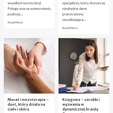
wszelkich konstrukcji.
specjalista, który dostarcza
Polega ona na wzmocnieniu
niezbędne dane
podłoża,...
przestrzenne,
umożliwiające...
Read More
Read More
Masaż i mezoterapia –
Księgowa – zarobki i
duet, który działa na
wyzwania w
ciało i skórę
dynamicznej branży