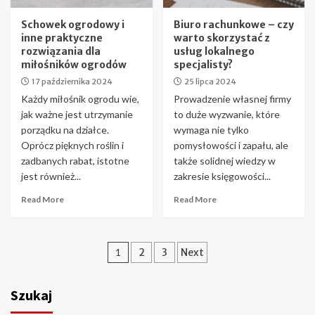
Schowek ogrodowy i
Biuro rachunkowe – czy
inne praktyczne
warto skorzystać z
rozwiązania dla
usług lokalnego
miłośników ogrodów
specjalisty?
17 października 2024
25 lipca 2024
Każdy miłośnik ogrodu wie,
Prowadzenie własnej firmy
jak ważne jest utrzymanie
to duże wyzwanie, które
porządku na działce.
wymaga nie tylko
Oprócz pięknych roślin i
pomysłowości i zapału, ale
zadbanych rabat, istotne
także solidnej wiedzy w
jest również...
zakresie księgowości...
Read More
Read More
Stronicowanie
1
2
3
Next
wpisów
Szukaj