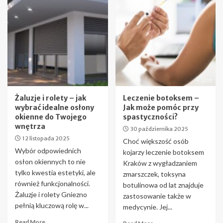
Żaluzje i rolety – jak
Leczenie botoksem –
wybrać idealne osłony
Jak może pomóc przy
okienne do Twojego
spastyczności?
wnętrza
30 października 2025
12 listopada 2025
Choć większość osób
Wybór odpowiednich
kojarzy leczenie botoksem
osłon okiennych to nie
Kraków z wygładzaniem
tylko kwestia estetyki, ale
zmarszczek, toksyna
również funkcjonalności.
botulinowa od lat znajduje
Żaluzje i rolety Gniezno
zastosowanie także w
pełnią kluczową rolę w...
medycynie. Jej...
Read More