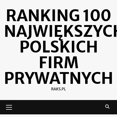
Skip
RANKING 100
to
content
NAJWIĘKSZYC
POLSKICH
FIRM
PRYWATNYCH
RAKS.PL
Primary
Menu